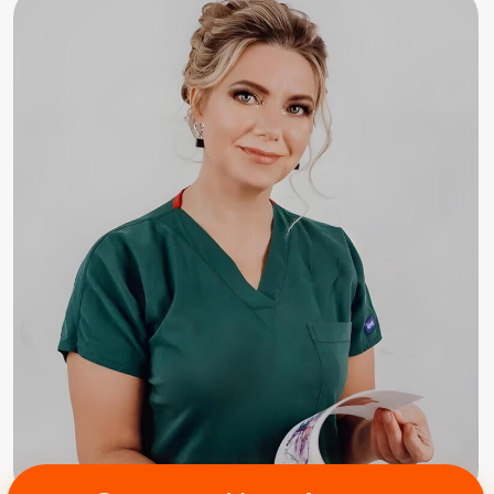
массажа и кинезиологии в СПб
Дипломированный преподаватель
с общим стажем 23 года
Массажист-реабилитолог,
прикладной кинезиолог,
автор обучающих курсов,
методолог, наставник
Член международной
Федерации массажа
Член Ассоциации спикеров
СНГ Радислава Гандапаса
10 000+ подписчиков в соц сетях
В сфере
с 2014 года
Успешно выпустила