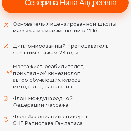
4 000+ учеников
Для кого
этот вебинар:
Специалисты индустрии
красоты
и здоровья
Массажисты лица и тела
Косметологи
Фитнес-тренеры