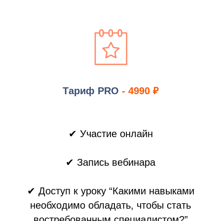
ИП Северина Н.А.
ОГРНИП:
323784700297882
ИНН:
За все время обучения мы
БИК: 044525092
272210178019
+7 981 147 50 13
выпустили
Договор оферты
Политика конфиденциальности
Тариф
PRO
- 4990
₽
более 4 000 учеников
✔ Участие онлайн
✔ Запись вебинара
✔
Доступ к уроку “Какими навыками
необходимо обладать, чтобы стать
востребованным специалистом?”