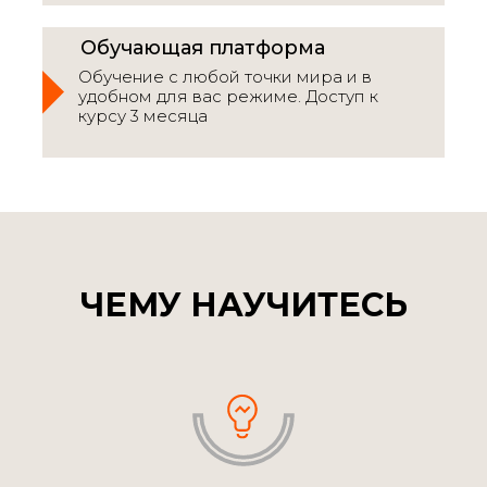
Сертификат
Обучающая платформа
После прохождения курса выдается
Обучение с любой точки мира и в
сертификат.
удобном для вас режиме. Доступ к
курсу 3 месяца
ЧЕМУ НАУЧИТЕСЬ