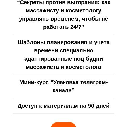
“Секреты против выгорания: как
автор обучающих курсов,
методолог, наставник
массажисту и косметологу
Член международной
управлять временем, чтобы не
Федерации массажа
работать 24/7”
Член Ассоциации спикеров
СНГ Радислава Гандапаса
Шаблоны планирования и учета
10 000+ подписчиков в соц сетях
времени специально
В сфере
адаптированные под будни
с 2014 года
массажиста и косметолога
Мини-курс “Упаковка телеграм-
Успешно выпустила
канала”
5 000+ учеников
Доступ к материалам на 90 дней