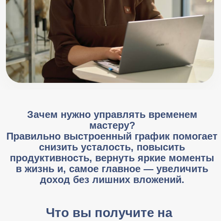
Зачем нужно управлять временем
мастеру?
Правильно выстроенный график помогает
снизить усталость, повысить
продуктивность, вернуть яркие моменты
в жизнь и, самое главное — увеличить
доход без лишних вложений.
Что вы получите на
интенсиве?
Практики для восстановления и
сохранения энергии на ключевые
продажи и события
Реальные техники планирования
и приоритизации задач
Проверенные лайфхаки для
повышения дохода за счет
оптимального графика