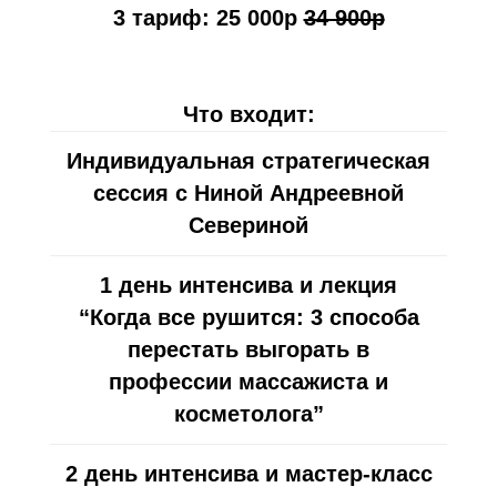
3 тариф: 25 000р
34 900р
Что входит:
Индивидуальная стратегическая
сессия с Ниной Андреевной
Севериной
Северина Нина Андреевна
1 день интенсива и лекция
“Когда все рушится: 3 способа
Основатель лицензированной школы
перестать выгорать в
массажа и кинезиологии в СПб
профессии массажиста и
Дипломированный преподаватель
косметолога”
с общим стажем 23 года
Массажист-реабилитолог,
2 день интенсива и мастер-класс
прикладной кинезиолог,