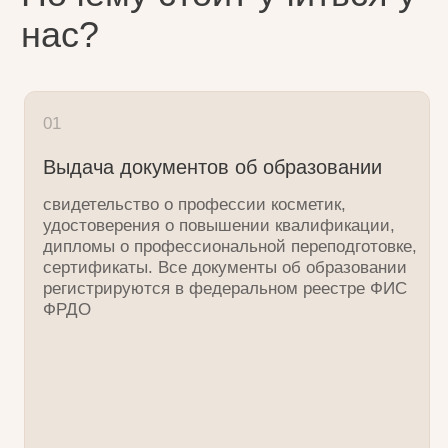
02
Подтвержденный опыт
5 300+ студентов по всей России и из других
стран, спонсор чемпионатов по массажу, 75%
повышают свой чек даже после 1 семинара,
средний чек от 5 000 ₽!
03
Концепция «От рук к мышлению»
учим видеть тело целостно и работать
с причиной -> вы на голову выше коллег