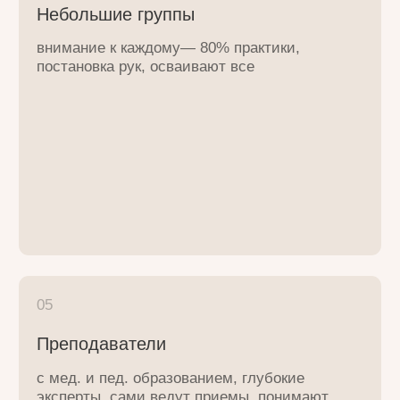
Закрепление
очные курсы дублируются в записи (входит
в стоимость), возможность прийти на
повтор семинара
Условия, доступные всем
демократичные цены, рассрочка, налоговый
вычет, оплата мат. капиталом
Для кого
Вы нашли “свою”