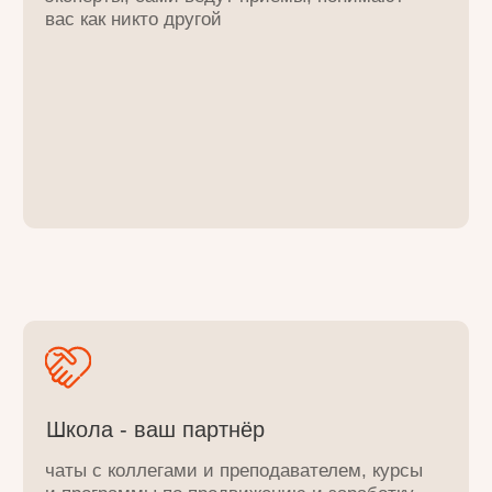
школу, если Вы
01
Новички без опыта и мед.
образования
уверенный старт, самые востребованные
техники, мгновенное применение
02
Действующие массажисты
если вы упёрлись в потолок по доходу, не
знаете куда двигаться дальше - 75% студентов
подняли чек после 1 семинара
03
Косметологи
даем естественные методы омоложения
и знания о влиянии организма
на состояния лица