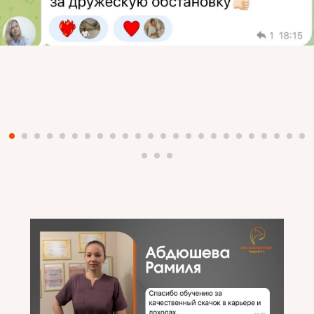
Таврическая 17,
Санкт-Петербург
Для связи
89811475013
severina.massage@yandex.ru
Время работы
Ежедневно с 9-00 до 18-00
Ссылка на 2гис
Ссылка на яндекс карты